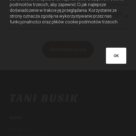
podmiotów trzecich, aby zapewnić Ci jak najlepsze
doświadczenie w trakcie jej przeglądania. Korzystanie ze
W jaki sposób mogę zamówić usługę
strony oznacza zgodę na wykorzystywanie przez nas
przewozu?
funkcjonalności oraz plików cookie podmiotów trzecich.
Skontaktuj się
OK
Adres
Millera 14/8
01-496 Warszawa