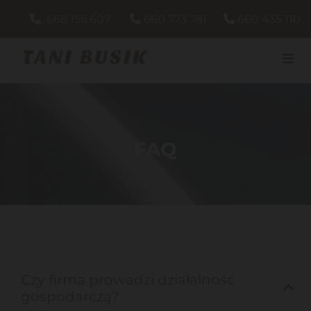
668 155 607
660 773 781
660 435 110



FAQ
Czy firma prowadzi działalność
gospodarczą?