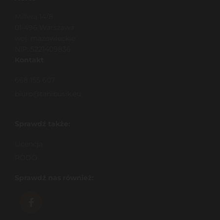
Millera 14/8
01-496 Warszawa
woj. mazowieckie
NIP: 5221409836
Kontakt
668 155 607
biuro@tanibusik.eu
Sprawdź także:
Licencja
RODO
Sprawdź nas również: