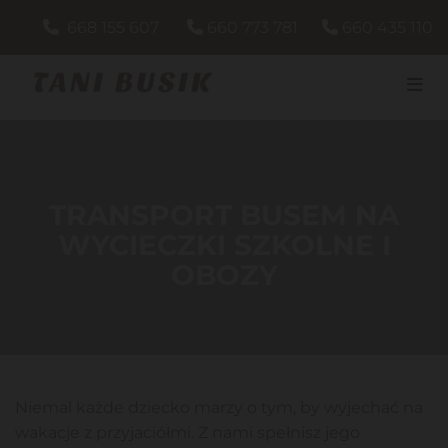
668 155 607
660 773 781
660 435 110



TRANSPORT BUSEM NA
WYCIECZKI SZKOLNE I
OBOZY
Niemal każde dziecko marzy o tym, by wyjechać na
wakacje z przyjaciółmi. Z nami spełnisz jego